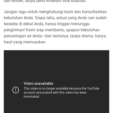
dan efisien, tanpa perlu khawatir soal kualitas.
Jangan ragu untuk menghubungi kami dan konsultasikan
kebutuhan Anda. Siapa tahu, solusi yang Anda cari sudah
tersedia di dekat Anda, hanya tinggal menunggu
pengiriman! Kami siap membantu, apapun kebutuhan
penyaringan air Anda—dan tentunya, tanpa drama, hanya
hasil yang memuaskan.