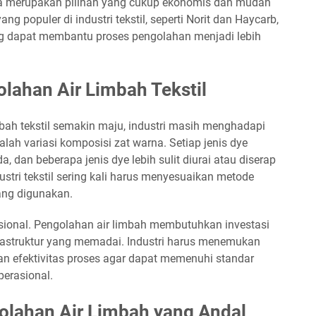
juga merupakan pilihan yang cukup ekonomis dan mudah
ang populer di industri tekstil, seperti Norit dan Haycarb,
ng dapat membantu proses pengolahan menjadi lebih
lahan Air Limbah Tekstil
bah tekstil semakin maju, industri masih menghadapi
lah variasi komposisi zat warna. Setiap jenis dye
a, dan beberapa jenis dye lebih sulit diurai atau diserap
dustri tekstil sering kali harus menyesuaikan metode
ang digunakan.
sional. Pengolahan air limbah membutuhkan investasi
nfrastruktur yang memadai. Industri harus menemukan
an efektivitas proses agar dapat memenuhi standar
perasional.
olahan Air Limbah yang Andal